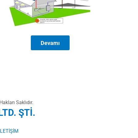
Devamı
akları Saklıdır.
LTD. ŞTİ.
İLETİŞİM