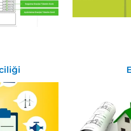
iliği
E