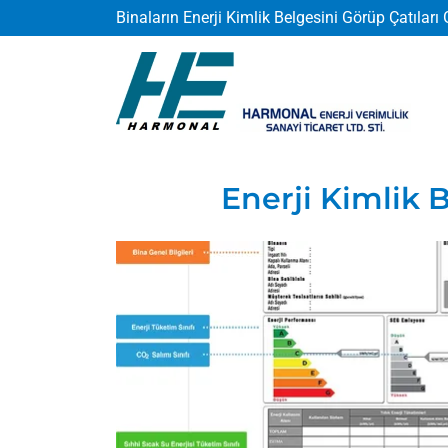
Binaların Enerji Kimlik Belgesini Görüp Çatılar
ANASAYFA
HİZMETLERİMİZ
Enerji Kimlik 
HAKKIMIZDA
BASINDA BİZ
BLOG